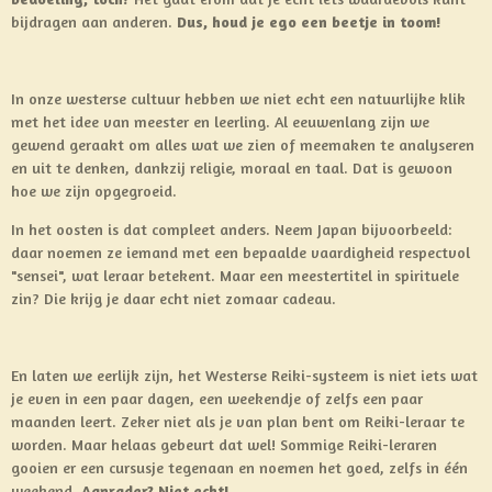
bijdragen aan anderen.
Dus, houd je ego een beetje in toom!
In onze westerse cultuur hebben we niet echt een natuurlijke klik
met het idee van meester en leerling. Al eeuwenlang zijn we
gewend geraakt om alles wat we zien of meemaken te analyseren
en uit te denken, dankzij religie, moraal en taal. Dat is gewoon
hoe we zijn opgegroeid.
In het oosten is dat compleet anders. Neem Japan bijvoorbeeld:
daar noemen ze iemand met een bepaalde vaardigheid respectvol
"sensei", wat leraar betekent. Maar een meestertitel in spirituele
zin? Die krijg je daar echt niet zomaar cadeau.
En laten we eerlijk zijn, het Westerse Reiki-systeem is niet iets wat
je even in een paar dagen, een weekendje of zelfs een paar
maanden leert. Zeker niet als je van plan bent om Reiki-leraar te
worden. Maar helaas gebeurt dat wel! Sommige Reiki-leraren
gooien er een cursusje tegenaan en noemen het goed, zelfs in één
weekend.
Aanrader? Niet echt!