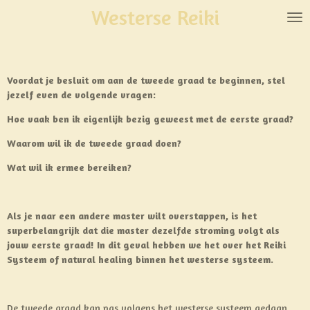
Westerse Reiki
Ga
direct
naar
de
hoofdinhoud
Voordat je besluit om aan de tweede graad te beginnen, stel
jezelf even de volgende vragen:
Hoe vaak ben ik eigenlijk bezig geweest met de eerste graad?
Waarom wil ik de tweede graad doen?
Wat wil ik ermee bereiken?
Als je naar een andere master wilt overstappen, is het
superbelangrijk dat die master dezelfde stroming volgt als
jouw eerste graad! In dit geval hebben we het over het Reiki
Systeem of natural healing binnen het westerse systeem.
De tweede graad kan pas volgens het westerse systeem gedaan