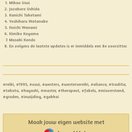
Mikao Usui
Jazaburo Ushida
Kanichi Taketami
Yoshiharu Watanabe
Hoichi Wanami
Kimiko Koyama
Masaki Kondo
En volgens de laatste updates is er inmiddels een 8e voorzitter.
#reiki, #1995, #usui, #westers, #westersereiki, #aliance, #traditie,
#takata, #hayashi, #master, #therapeut, #fabels, #misverstand,
#graden, #inwijding, #gakkai
Maak jouw eigen website met
JouwWeb