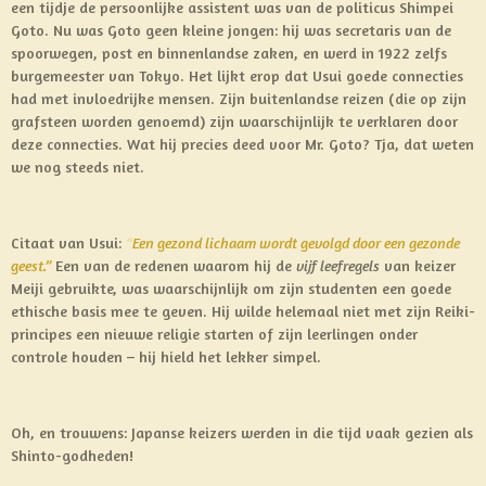
een tijdje de persoonlijke assistent was van de politicus Shimpei
Goto. Nu was Goto geen kleine jongen: hij was secretaris van de
spoorwegen, post en binnenlandse zaken, en werd in 1922 zelfs
burgemeester van Tokyo. Het lijkt erop dat Usui goede connecties
had met invloedrijke mensen. Zijn buitenlandse reizen (die op zijn
grafsteen worden genoemd) zijn waarschijnlijk te verklaren door
deze connecties. Wat hij precies deed voor Mr. Goto? Tja, dat weten
we nog steeds niet.
Citaat van Usui:
“
Een gezond lichaam wordt gevolgd door een gezonde
gees
t.”
Een van de redenen waarom hij de
vijf leefregels
van keizer
Meiji gebruikte, was waarschijnlijk om zijn studenten een goede
ethische basis mee te geven. Hij wilde helemaal niet met zijn Reiki-
principes een nieuwe religie starten of zijn leerlingen onder
controle houden – hij hield het lekker simpel.
Oh, en trouwens: Japanse keizers werden in die tijd vaak gezien als
Shinto-godheden!